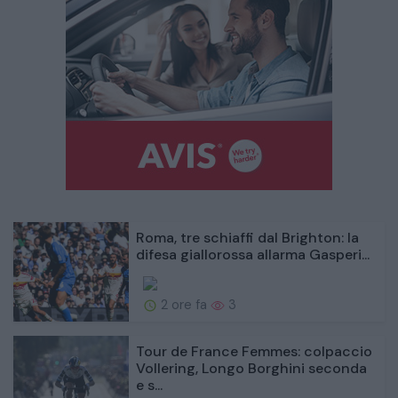
Roma, tre schiaffi dal Brighton: la
difesa giallorossa allarma Gasperi...
2 ore fa
3
Tour de France Femmes: colpaccio
Vollering, Longo Borghini seconda
e s...