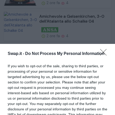
2 ore fa
4
Amichevole a Gelsenkirchen, 3-0
dell'Atalanta allo Schalke 04
2 ore fa
4
Joe Biden, il figlio Hunter rivela: "Il
Swap.it -
Do Not Process My Personal Information
cancro di mio padre si è diffu...
If you wish to opt-out of the sale, sharing to third parties, or
2 ore fa
6
processing of your personal or sensitive information for
targeted advertising by us, please use the below opt-out
section to confirm your selection. Please note that after your
Gasperini 'partita pessima col
opt-out request is processed you may continue seeing
Brighton manca qualcosa dal
interest-based ads based on personal information utilized by
mercato'
us or personal information disclosed to third parties prior to
your opt-out. You may separately opt-out of the further
disclosure of your personal information by third parties on the
2 ore fa
5
IAB’s list of downstream participants. This information may