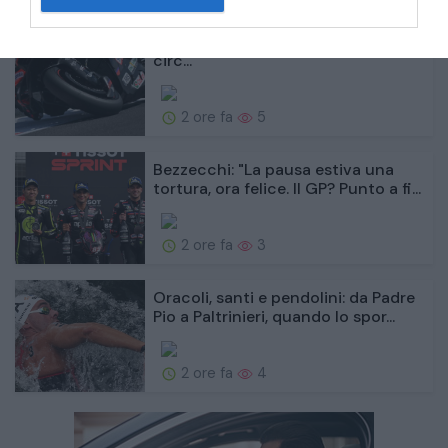
MotoGP, Gran Bretagna: orari tv,
griglia di partenza e scheda del
circ...
2 ore fa
5
Bezzecchi: "La pausa estiva una
tortura, ora felice. Il GP? Punto a fi...
2 ore fa
3
Oracoli, santi e pendolini: da Padre
Pio a Paltrinieri, quando lo spor...
2 ore fa
4