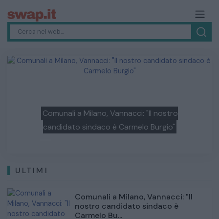
Marquez dopo il flop nella Sprint: "In
Previous
Next
gara difficile andare oltre il quinto
posto"
ULTIMI
Comunali a Milano, Vannacci: "Il
nostro candidato sindaco è
Carmelo Bu...