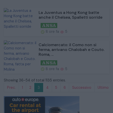
La Juventus a Hong Kong batte
anche il Chelsea, Spalletti sorride
8 ore fa
5
Calciomercato: il Como non si
ferma, arrivano Chalobah e Couto.
Roma, ...
8 ore fa
5
Showing 36-54 of total 1135 entries.
Prec.
1
2
3
4
5
6
Successivo
Ultimo