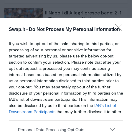
Il Napoli di Allegri cresce bene: 2-1
all'Osasuna con Politano e Lucca...
Swap.it -
Do Not Process My Personal Information
8 ore fa
3
If you wish to opt-out of the sale, sharing to third parties, or
processing of your personal or sensitive information for
Il Napoli di Allegri cresce bene: 2-1
all'Osasuna con Politano e Lucca...
targeted advertising by us, please use the below opt-out
section to confirm your selection. Please note that after your
opt-out request is processed you may continue seeing
8 ore fa
3
interest-based ads based on personal information utilized by
us or personal information disclosed to third parties prior to
your opt-out. You may separately opt-out of the further
disclosure of your personal information by third parties on the
IAB’s list of downstream participants. This information may
also be disclosed by us to third parties on the
IAB’s List of
Downstream Participants
that may further disclose it to other
third parties.
Personal Data Processing Opt Outs