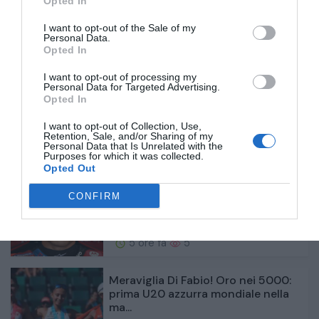
Opted In
0: "Servono giocatori, siamo pochi"
I want to opt-out of the Sale of my
Personal Data.
5 ore fa
3
Opted In
I want to opt-out of processing my
Col sergente Mou non si scherza:
Personal Data for Targeted Advertising.
ecco le sue nuove regole in vigore
Opted In
al...
I want to opt-out of Collection, Use,
Retention, Sale, and/or Sharing of my
Personal Data that Is Unrelated with the
5 ore fa
6
Purposes for which it was collected.
Opted Out
Marquez dopo il flop nella Sprint:
CONFIRM
"In gara difficile andare oltre il ...
5 ore fa
5
Meraviglia Di Fabio! Oro nei 5000:
prima U20 azzurra mondiale nella
ma...