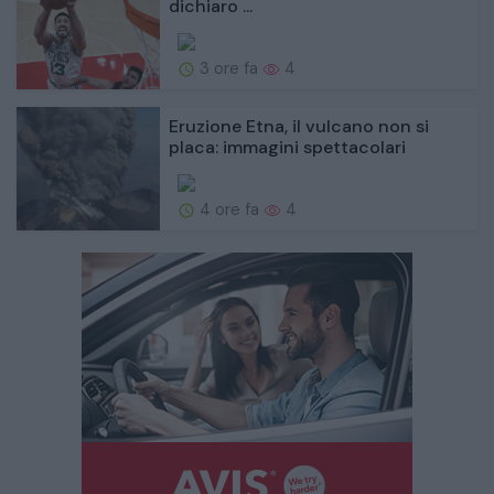
dichiaro ...
3 ore fa
4
Eruzione Etna, il vulcano non si
placa: immagini spettacolari
4 ore fa
4