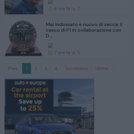
6 ore fa
7
Mai indossato e nuovo di zecca: il
casco di F1 in collaborazione con
D...
7 ore fa
5
Prec.
1
2
3
4
Successivo
Ultimo