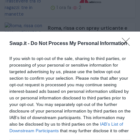
1 ora fa
2
Roma, rissa con spray urticante e
bottiglie di vetro a Trastevere tra ...
Swap.it -
Do Not Process My Personal Information
1 ora fa
2
If you wish to opt-out of the sale, sharing to third parties, or
processing of your personal or sensitive information for
targeted advertising by us, please use the below opt-out
Mercato immobile e giocatori-
tappo: sui social lo sfogo del
section to confirm your selection. Please note that after your
popolo ros...
opt-out request is processed you may continue seeing
interest-based ads based on personal information utilized by
us or personal information disclosed to third parties prior to
1 ora fa
2
your opt-out. You may separately opt-out of the further
disclosure of your personal information by third parties on the
IAB’s list of downstream participants. This information may
also be disclosed by us to third parties on the
IAB’s List of
Downstream Participants
that may further disclose it to other
third parties.