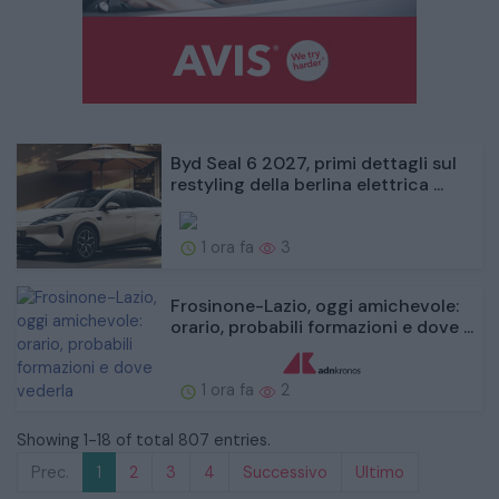
Byd Seal 6 2027, primi dettagli sul
restyling della berlina elettrica ...
1 ora fa
3
Frosinone-Lazio, oggi amichevole:
orario, probabili formazioni e dove ...
1 ora fa
2
Showing 1-18 of total 807 entries.
Prec.
1
2
3
4
Successivo
Ultimo